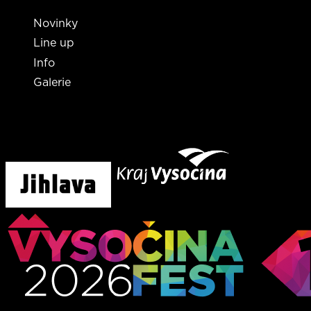
Novinky
Line up
Info
Galerie
Tento projekt byl finančně podpořen městem Jihlava a
krajem Vysočina
Ohledně informací o vstupenkách můžete kontaktovat