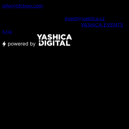
info@nfctron.com
V případě dalších dotazů o festivalu, produkci, apod.
nás můžete kontaktovat na
event@yashica.cz
Všechna práva vyhrazena © 2026,
YASHICA EVENTS
s.r.o.