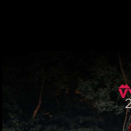
Jednoho vítěze vyhlásíme ve středu 1.7. v
našem příběhu
Hodně štěstí!