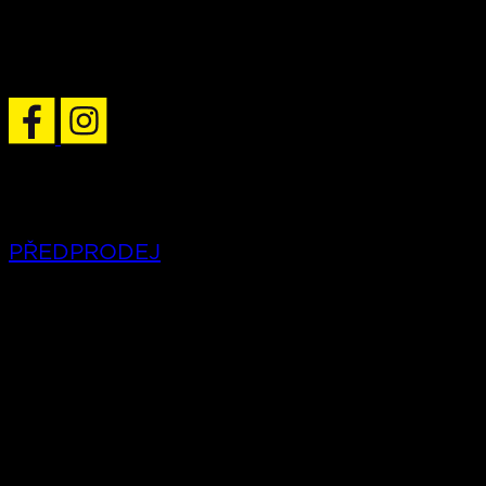
CZ
PÁTEK 3.7.2026
STAGE
III
17:45-19:00
PŘEDPRODEJ
Skyline je česká hudební skupina z Prahy, k
své hudbě propojuje elektroniku, pop i klub
vyhlášení také svými živými vystoupeními, kt
pravidelně patří mezi tanečně nejživější mom
Buďte s námi v kontaktu