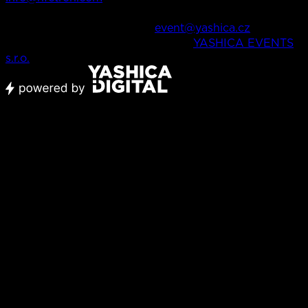
V případě dalších dotazů o festivalu, produkci, apod.
nás můžete kontaktovat na
event@yashica.cz
Všechna práva vyhrazena © 2026,
YASHICA EVENTS
s.r.o.