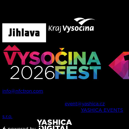
Tento projekt byl finančně podpořen městem Jihlava a
krajem Vysočina
Ohledně informací o vstupenkách můžete kontaktovat
info@nfctron.com
V případě dalších dotazů o festivalu, produkci, apod.
nás můžete kontaktovat na
event@yashica.cz
Všechna práva vyhrazena © 2026,
YASHICA EVENTS
s.r.o.