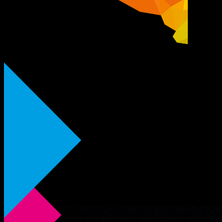
VYSOČINA FEST 2025
11. ročník na kterém jsme přivítali jména jako Kabát, Eva
Farna, Daniel Landa, Kryštof, Calin, Viktor Sheen nebo
Sofian Medjmedj.